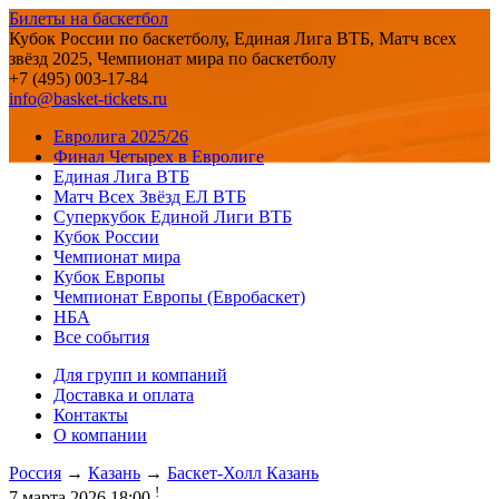
Билеты на баскетбол
Кубок России по баскетболу, Единая Лига ВТБ, Матч всех
звёзд 2025, Чемпионат мира по баскетболу
+7 (495) 003-17-84
info@basket-tickets.ru
Евролига 2025/26
Финал Четырех в Евролиге
Единая Лига ВТБ
Матч Всех Звёзд ЕЛ ВТБ
Суперкубок Единой Лиги ВТБ
Кубок России
Чемпионат мира
Кубок Европы
Чемпионат Европы (Евробаскет)
НБА
Все события
Для групп и компаний
Доставка и оплата
Контакты
О компании
Россия
→
Казань
→
Баскет-Холл Казань
!
7 марта 2026 18:00